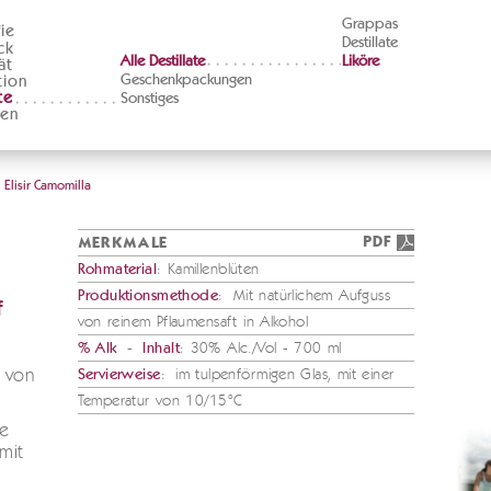
Grappas
ie
Destillate
ck
Alle Destillate
Liköre
ät
Geschenkpackungen
tion
te
Sonstiges
ten
Elisir Camomilla
PDF
MERKMALE
Rohmaterial
: Kamillenblüten
Produktionsmethode
: Mit natürlichem Aufguss
f
von reinem Pflaumensaft in Alkohol
% Alk
-
Inhalt
: 30% Alc./Vol - 700 ml
s von
Servierweise
: im tulpenförmigen Glas, mit einer
Temperatur von 10/15°C
ie
mit