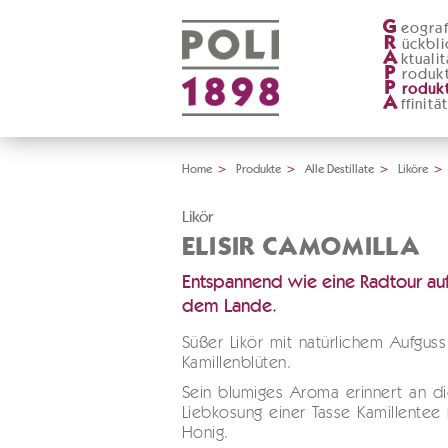
G
eograf
R
ückbli
A
ktualit
P
roduk
P
roduk
A
ffinitä
Home
>
Produkte
>
Alle Destillate
>
Liköre
>
Likör
ELISIR CAMOMILLA
Entspannend wie eine Radtour au
dem Lande.
Süßer Likör mit natürlichem Aufgus
Kamillenblüten.
Sein blumiges Aroma erinnert an d
Liebkosung einer Tasse Kamillentee 
Honig.