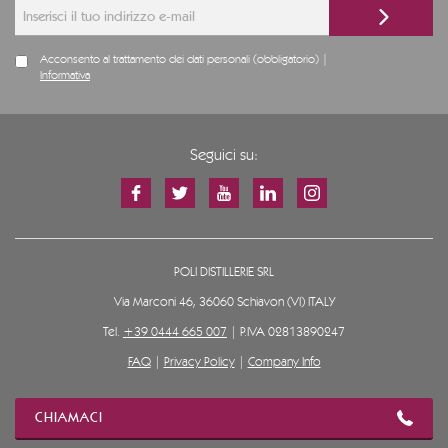
Acconsento al trattamento dei dati personali (obbligatorio) |
Informativa
Seguici su:
POLI DISTILLERIE SRL
Via Marconi 46, 36060 Schiavon (VI) ITALY
Tel.
+39 0444 665 007
| P.IVA 02813890247
FAQ
|
Privacy Policy
|
Company Info
CHIAMACI