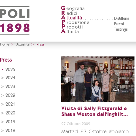
G
eografia
R
adici
A
ttualità
Distilleria
P
roduzione
Premi
P
rodotti
Tastings
A
ffinità
Home
>
Attualità
>
Press
Press
2025
2024
2023
2022
2021
Visita di Sally Fitzgerald e
2020
Shaun Weston dall'Inghilt...
2019
27 Ottobre 2009
2018
Martedì 27 Ottobre abbiamo