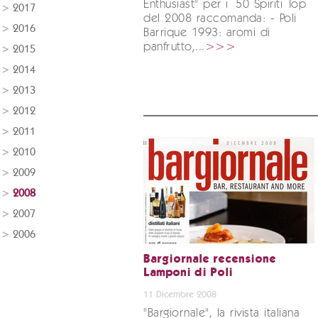
Enthusiast" per i 50 Spiriti Top
2017
del 2008 raccomanda: - Poli
2016
Barrique 1993: aromi di
panfrutto,...
>>>
2015
2014
2013
2012
2011
2010
2009
2008
2007
2006
Bargiornale recensione
Lamponi di Poli
11 Dicembre 2008
"Bargiornale", la rivista italiana