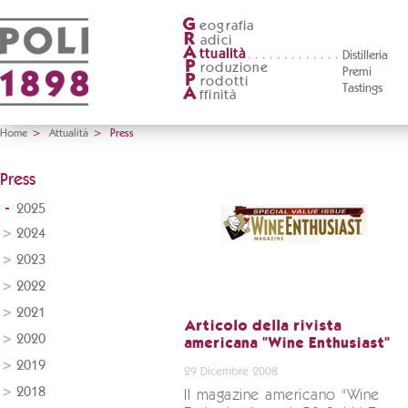
G
eografia
R
adici
A
ttualità
Distilleria
P
roduzione
Premi
P
rodotti
Tastings
A
ffinità
Home
>
Attualità
>
Press
Press
2025
2024
2023
2022
2021
Articolo della rivista
2020
americana "Wine Enthusiast"
2019
29 Dicembre 2008
2018
Il magazine americano "Wine