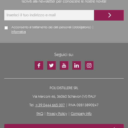
Iscriviti alla newsletter per conoscere le nostre novità!
Acconsento al trattamento dei dati personali (obbligatorio) |
Informativa
Seguici su:
POLI DISTILLERIE SRL
Via Marconi 46, 36060 Schiavon (VI) ITALY
Tel.
+39 0444 665 007
| P.IVA 02813890247
FAQ
|
Privacy Policy
|
Company Info