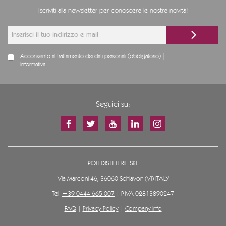
Iscriviti alla newsletter per conoscere le nostre novità!
Acconsento al trattamento dei dati personali (obbligatorio) |
Informativa
Seguici su:
POLI DISTILLERIE SRL
Via Marconi 46, 36060 Schiavon (VI) ITALY
Tel.
+39 0444 665 007
| P.IVA 02813890247
FAQ
|
Privacy Policy
|
Company Info