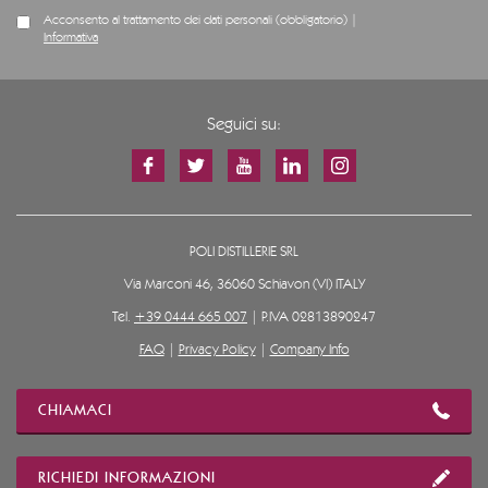
Acconsento al trattamento dei dati personali (obbligatorio) |
Informativa
Seguici su:
POLI DISTILLERIE SRL
Via Marconi 46, 36060 Schiavon (VI) ITALY
Tel.
+39 0444 665 007
| P.IVA 02813890247
FAQ
|
Privacy Policy
|
Company Info
CHIAMACI
RICHIEDI INFORMAZIONI