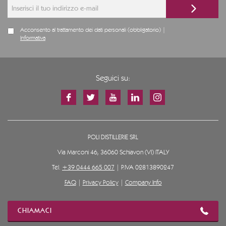
Acconsento al trattamento dei dati personali (obbligatorio) |
Informativa
Seguici su:
POLI DISTILLERIE SRL
Via Marconi 46, 36060 Schiavon (VI) ITALY
Tel.
+39 0444 665 007
| P.IVA 02813890247
FAQ
|
Privacy Policy
|
Company Info
CHIAMACI