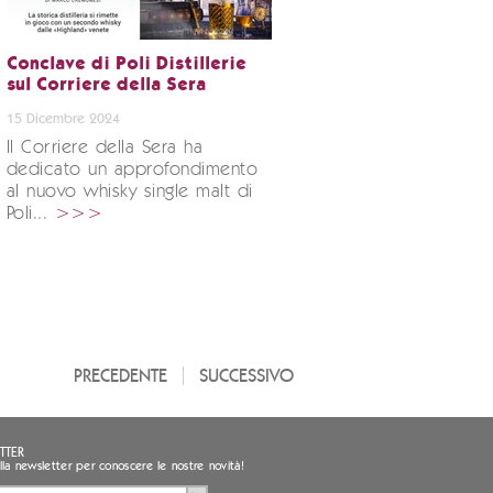
Conclave di Poli Distillerie
sul Corriere della Sera
15 Dicembre 2024
Il Corriere della Sera ha
dedicato un approfondimento
al nuovo whisky single malt di
Poli...
>>>
PRECEDENTE
SUCCESSIVO
TTER
i alla newsletter per conoscere le nostre novità!