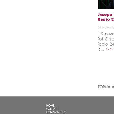
Jacopo 
Radio 
09 Novemb
Il 9 no
Poli è st
Radio 2
la...
>>
TORNA A
HOME
CONTATTI
COMPANY INFO