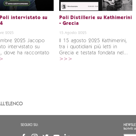
Poli intervistato su
Poli Distillerie su Kathimerini
24
- Grecia
re 2025
15 Agosto 2025
vembre 2025 Jacopo
Il 15 agosto 2025 Kathimerini,
ato intervistato su
tra i quotidiani più letti in
4, dove ha raccontato
Grecia e testata fondata nel...
>
>>>
LL'ELENCO
SEGUICI SU:
NEWSLE
Iscrivit