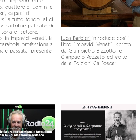
dici imprenditori di
, quattordici uomini e
ri, capaci di
rsi a tutto tondo, al di
le cartoline patinate di
itoria di settore,
, in Impavidi veneti, la
Luca Barbieri
introduce così il
parabola professionale
libro “Impavidi Veneti”, scritto
ale passata, presente
da Giampietro Bizzotto e
"
Gianpaolo Pezzato ed edito
dalla Edizioni Cà Foscari.