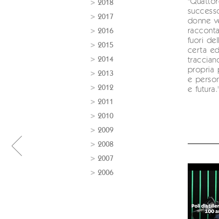
"Quattor
2018
successo
2017
donne ve
racconta
2016
fuori del
2015
certa ed
2014
tracciano
propria 
2013
e person
2012
e futura.
2011
2010
2009
2008
2007
2006