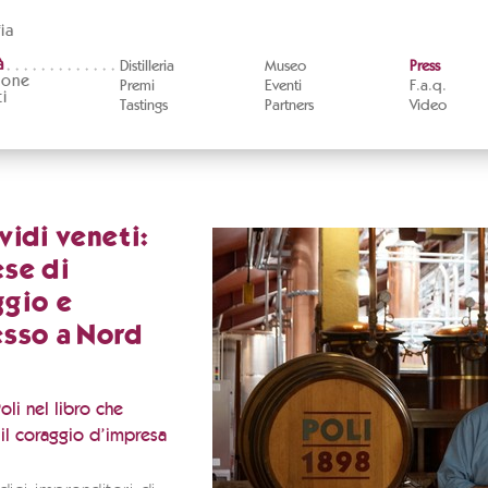
ia
à
Distilleria
Museo
Press
ione
Premi
Eventi
F.a.q.
i
Tastings
Partners
Video
vidi veneti:
se di
ggio e
esso a Nord
li nel libro che
 il coraggio d’impresa