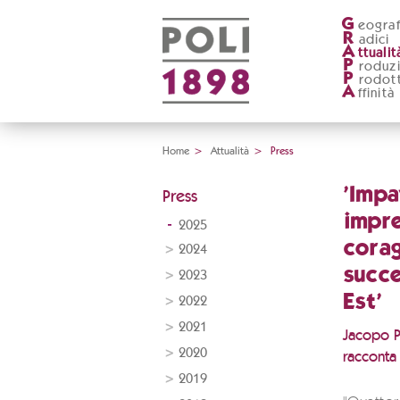
G
eograf
R
adici
A
ttualit
P
roduz
P
rodott
A
ffinità
Home
>
Attualità
>
Press
'Impa
Press
impre
2025
cora
2024
succ
2023
Est'
2022
2021
Jacopo Po
2020
racconta
2019