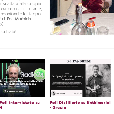
ia scattata alla coppia
una cena al ristorante,
'inconfondibile tappo
' di Poli Morbida
o)!
occhiata!
Poli intervistato su
Poli Distillerie su Kathimerini
24
- Grecia