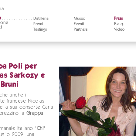
ia
à
Distilleria
Museo
Press
ione
Premi
Eventi
F.a.q.
i
Tastings
Partners
Video
a Poli per
as Sarkozy e
 Bruni
che anche il
te francese Nicolas
e la sua consorte Carla
prezzino la
Grappa
manale italiano "
Chi
"
uglio 2009, una