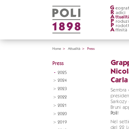
G
eograf
R
adici
A
ttualit
P
roduz
P
rodott
A
ffinità
Home
>
Attualità
>
Press
Grapp
Press
Nicol
2025
Carla
2024
2023
Sembra 
presiden
2022
Sarkozy 
2021
Bruni ap
Poli
!
2020
Nel setti
2019
del 22 L