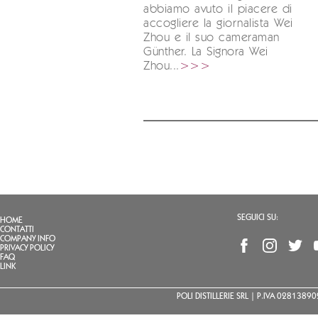
abbiamo avuto il piacere di
accogliere la giornalista Wei
Zhou e il suo cameraman
Günther. La Signora Wei
Zhou...
>>>
SEGUICI SU:
HOME
CONTATTI
COMPANY INFO
PRIVACY POLICY
FAQ
LINK
POLI DISTILLERIE SRL | P.IVA 02813890