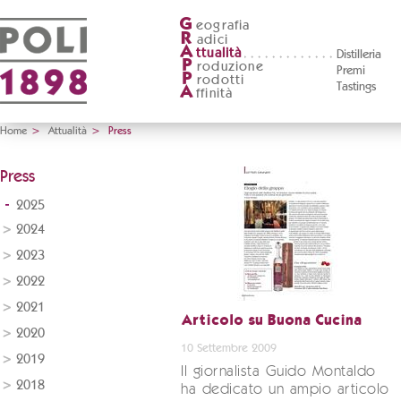
G
eografia
R
adici
A
ttualità
Distilleria
P
roduzione
Premi
P
rodotti
Tastings
A
ffinità
Home
>
Attualità
>
Press
Press
2025
2024
2023
2022
2021
Articolo su Buona Cucina
2020
10 Settembre 2009
2019
Il giornalista Guido Montaldo
2018
ha dedicato un ampio articolo