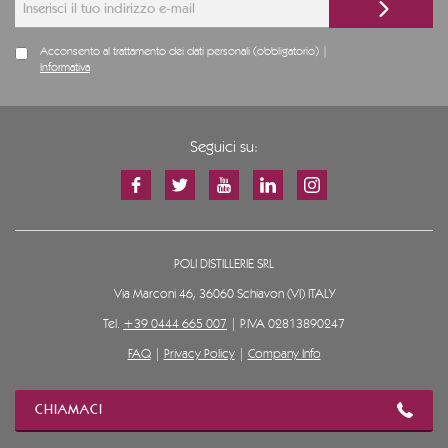
Acconsento al trattamento dei dati personali (obbligatorio) |
Informativa
Seguici su:
POLI DISTILLERIE SRL
Via Marconi 46, 36060 Schiavon (VI) ITALY
Tel.
+39 0444 665 007
| P.IVA 02813890247
FAQ
|
Privacy Policy
|
Company Info
CHIAMACI