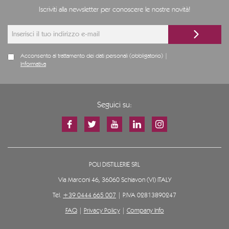
Iscriviti alla newsletter per conoscere le nostre novità!
Acconsento al trattamento dei dati personali (obbligatorio) |
Informativa
Seguici su:
POLI DISTILLERIE SRL
Via Marconi 46, 36060 Schiavon (VI) ITALY
Tel.
+39 0444 665 007
| P.IVA 02813890247
FAQ
|
Privacy Policy
|
Company Info