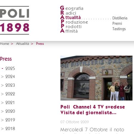
G
eografia
R
adici
A
ttualità
Distilleria
P
roduzione
Premi
P
rodotti
Tastings
A
ffinità
Home
>
Attualità
>
Press
Press
2025
2024
2023
2022
2021
Poli  Channel 4 TV svedese 
2020
Visita del giornalista...
2019
07 Ottobre 2009
2018
Mercoledì 7 Ottobre il noto