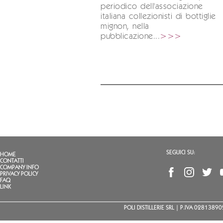
periodico dell'associazione
italiana collezionisti di bottiglie
mignon, nella
pubblicazione...
>>>
SEGUICI SU:
HOME
CONTATTI
COMPANY INFO
PRIVACY POLICY
FAQ
LINK
POLI DISTILLERIE SRL | P.IVA 02813890