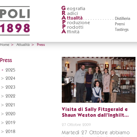
G
eografia
R
adici
A
ttualità
Distilleria
P
roduzione
Premi
P
rodotti
Tastings
A
ffinità
Home
>
Attualità
>
Press
Press
2025
2024
2023
2022
2021
Visita di Sally Fitzgerald e
2020
Shaun Weston dall'Inghilt...
2019
27 Ottobre 2009
2018
Martedì 27 Ottobre abbiamo