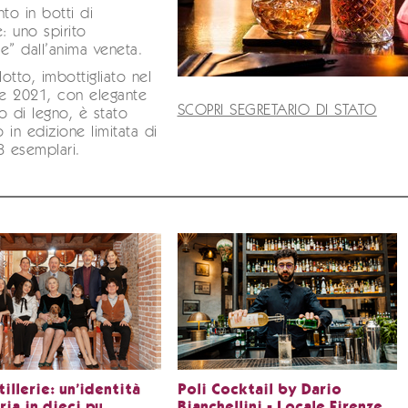
nto in botti di
 uno spirito
e” dall’anima veneta.
lotto, imbottigliato nel
e 2021, con elegante
SCOPRI SEGRETARIO DI STATO
o di legno, è stato
 in edizione limitata di
8 esemplari.
tillerie: un’identità
Poli Cocktail by Dario