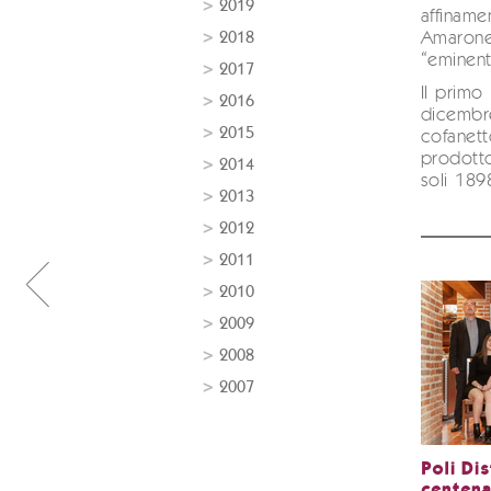
2019
affiname
2018
Amarone:
“eminent
2017
Il primo 
2016
dicembr
2015
cofanett
prodotto
2014
soli 189
2013
2012
2011
2010
2009
2008
2007
Poli Dis