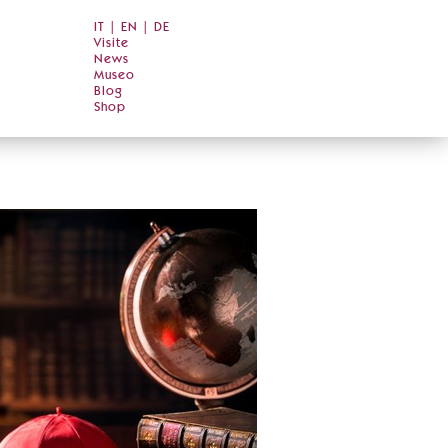
IT
|
EN
|
DE
Visite
News
Museo
Blog
Shop