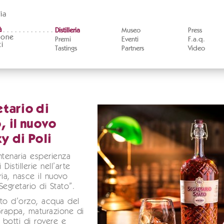
ia
à
Distilleria
Museo
Press
ione
Premi
Eventi
F.a.q.
i
Tastings
Partners
Video
tario di
, il nuovo
y di Poli
ntenaria esperienza
 Distillerie nell’arte
oria, nasce il nuovo
Segretario di Stato”.
to d’orzo, acqua del
rappa, maturazione di
n botti di rovere e