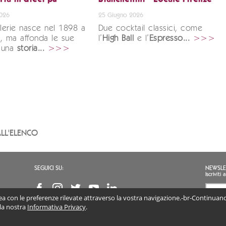
ia in dieci pu
Bianchellini - Locale Firenze
2026
25 Giugno 2026
illerie nasce nel 1898 a
Due cocktail classici, come
, ma affonda le sue
l’
High Ball
e l’
Espresso...
>>>
n una
storia...
>>>
LL'ELENCO
SEGUICI SU:
NEWSLE
Iscrivit
inea con le preferenze rilevate attraverso la vostra navigazione.-br-Continuando
Accon
(obb
 la nostra
Informativa Privacy
.
I DISTILLERIE SRL | P.IVA 02813890247 | Via Marconi 46, 36060 Schiavon (VI) Veneto, I