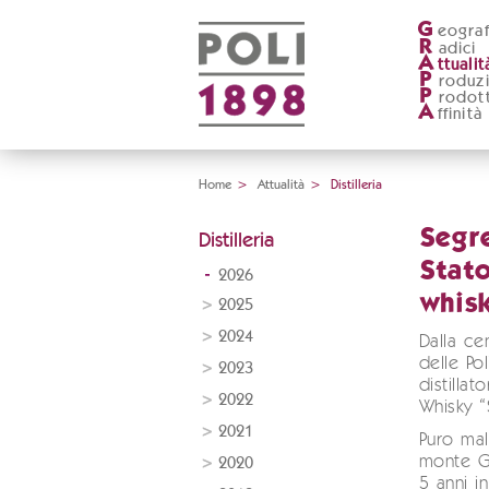
G
eograf
R
adici
A
ttualit
P
roduz
P
rodott
A
ffinità
Home
>
Attualità
>
Distilleria
Segre
Distilleria
Stato
2026
whisk
2025
2024
Dalla ce
delle Poli
2023
distillat
2022
Whisky “
2021
Puro mal
monte G
2020
5 anni i