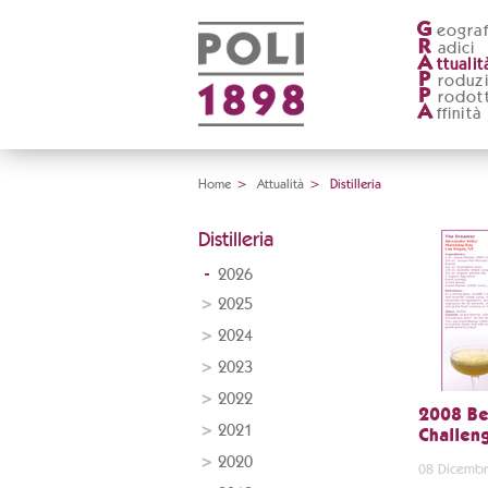
G
eograf
R
adici
A
ttualit
P
roduz
P
rodott
A
ffinità
Home
>
Attualità
>
Distilleria
Distilleria
2026
2025
2024
2023
2022
2008 Be
2021
Challen
2020
08 Dicembr