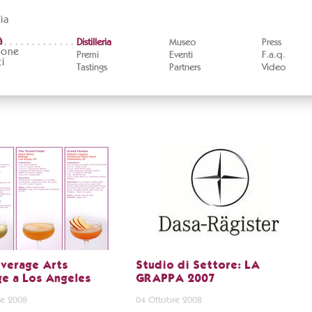
ia
à
Distilleria
Museo
Press
ione
Premi
Eventi
F.a.q.
i
Tastings
Partners
Video
verage Arts
Studio di Settore: LA
ge a Los Angeles
GRAPPA 2007
e 2008
04 Ottobre 2008