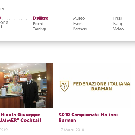
ia
à
Distilleria
Museo
Press
ione
Premi
Eventi
F.a.q.
i
Tastings
Partners
Video
 Nicola Giuseppe
2010 Campionati Italiani
UMMER" Cocktail
Barman
2010
17 Marzo 2010