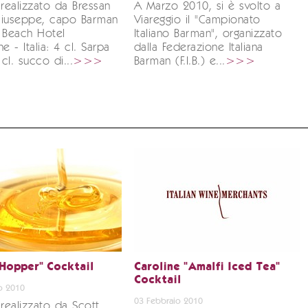
 realizzato da Bressan
A Marzo 2010, si è svolto a
Giuseppe, capo Barman
Viareggio il "Campionato
 Beach Hotel
Italiano Barman", organizzato
e - Italia: 4 cl. Sarpa
dalla Federazione Italiana
 cl. succo di...
>>>
Barman (F.I.B.) e...
>>>
Hopper" Cocktail
Caroline "Amalfi Iced Tea"
Cocktail
o 2010
03 Febbraio 2010
 realizzato da Scott