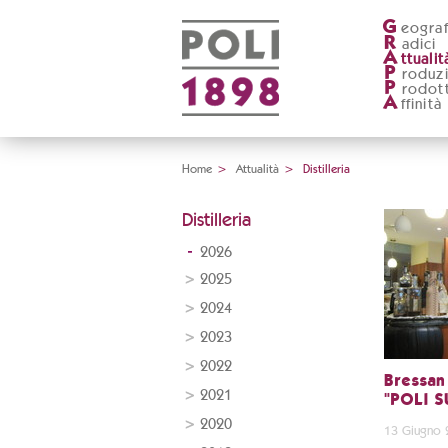
G
eograf
R
adici
A
ttualit
P
roduz
P
rodott
A
ffinità
Home
>
Attualità
>
Distilleria
Distilleria
2026
2025
2024
2023
2022
Bressan
2021
"POLI S
2020
13 Giugno 