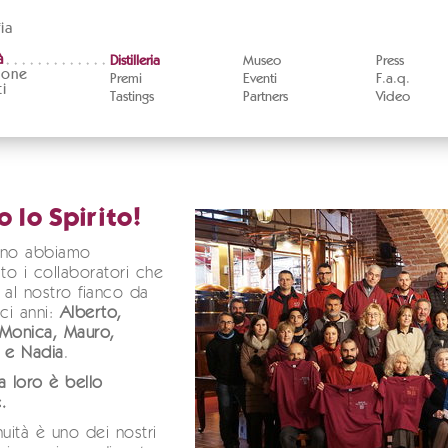
ia
à
Distilleria
Museo
Press
ione
Premi
Eventi
F.a.q.
i
Tastings
Partners
Video
to lo Spirito!
nno abbiamo
ato i collaboratori che
 al nostro fianco da
eci anni:
Alberto,
 Monica, Mauro,
 e Nadia
.
a loro è bello
.
nuità è uno dei nostri