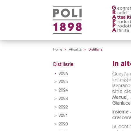
G
eograf
R
adici
A
ttualit
P
roduz
P
rodott
A
ffinità
Home
>
Attualità
>
Distilleria
In al
Distilleria
2026
Quest'a
festeggi
2025
lavorano
2024
oltre di
Manuel,
2023
Gianluca
2022
Insieme 
2021
crescere
2020
La conti