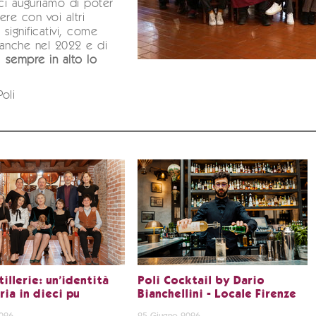
 ci auguriamo di poter
ere con voi altri
significativi, come
anche nel 2022 e di
…
sempre in alto lo
Poli
tillerie: un’identità
Poli Cocktail by Dario
ia in dieci pu
Bianchellini - Locale Firenze