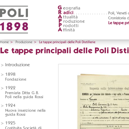
G
eografia
R
adici
Poli, Veneti
A
ttualità
Cronistoria 
P
roduzione
Le tappe prin
P
rodotti
A
ffinità
Home
>
Produzione
>
Le tappe principali delle Poli Distillerie
Le tappe principali delle Poli Disti
Introduzione
1898
Fondazione
1922
Premiata Ditta G.B.
Poli nella guida Rossi
1924
Nuova inserzione nella
guida Rossi
1925
Costituita Società di