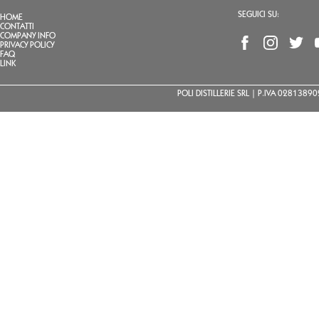
SEGUICI SU:
HOME
CONTATTI
COMPANY INFO
PRIVACY POLICY
FAQ
LINK
POLI DISTILLERIE SRL | P.IVA 02813890