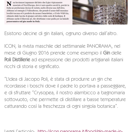
Esistono decine di gin italiani, ognuno diverso dall’altro.
ICON, la rivista maschile del settimanale PANORAMA, nel
mese di Giugno 2016 prende come esempio il
Gin
delle
Poli Distillerie
ad espressione dei prodotti artigianali italiani
ricchi di storia e significato.
“L'idea di Jacopo Poli, è stata di produrre un gin che
ricordasse i boschi dove il padre lo portava a passeggiare,
e di sfruttare “Crysopea, il nostro alambicco a bagnomaria
sottovuoto, che permette di distillare a basse temperature
catturando così la freschezza di ogni singola botanica”.
Leggi l’articolo:
http://icon.panorama.it/food/gin-made-in-