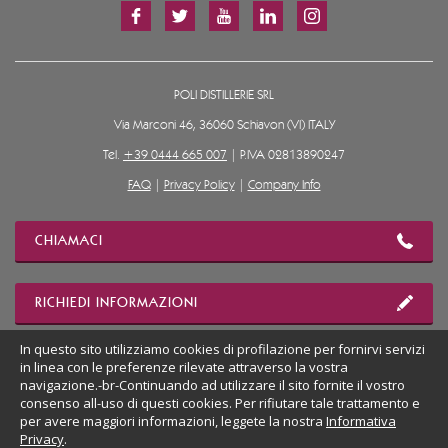
POLI DISTILLERIE SRL
Via Marconi 46, 36060 Schiavon (VI) ITALY
Tel.
+39 0444 665 007
| P.IVA 02813890247
FAQ
|
Privacy Policy
|
Company Info
CHIAMACI
RICHIEDI INFORMAZIONI
In questo sito utilizziamo cookies di profilazione per fornirvi servizi
in linea con le preferenze rilevate attraverso la vostra
MOSTRA POSIZIONE
navigazione.-br-Continuando ad utilizzare il sito fornite il vostro
consenso all-uso di questi cookies. Per rifiutare tale trattamento e
per avere maggiori informazioni, leggete la nostra
Informativa
VAI AL SITO DESKTOP
Privacy
.