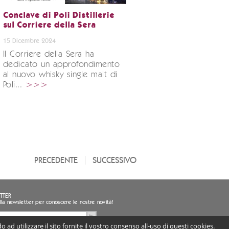
Conclave di Poli Distillerie
sul Corriere della Sera
15 Dicembre 2024
Il Corriere della Sera ha
dedicato un approfondimento
al nuovo whisky single malt di
Poli...
>>>
PRECEDENTE
SUCCESSIVO
TTER
i alla newsletter per conoscere le nostre novità!
 ad utilizzare il sito fornite il vostro consenso all-uso di questi cookies.
sento al trattamento dei miei dati personali