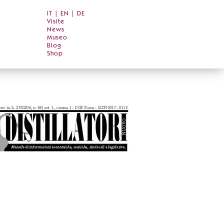
IT
|
EN
|
DE
Visite
News
Museo
Blog
Shop