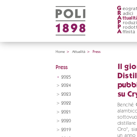
G
eograf
R
adici
A
ttualit
P
roduz
P
rodott
A
ffinità
Home
>
Attualità
>
Press
Il gi
Press
Disti
2025
pubbl
2024
su C
2023
2022
Benché
alambic
2021
sottovuo
2020
distilla
Oro", si
2019
un anno 