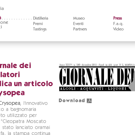
ia
à
Distilleria
Museo
Press
ione
Premi
Eventi
F.a.q.
i
Tastings
Partners
Video
ornale dei
llatori
ica un articolo
rysopea
Download
Crysopea
, l'innovativo
co a bagnomaria
to utilizzato per
re "Cleopatra Moscato
a stato lanciato oramai
fa, la stampa continua