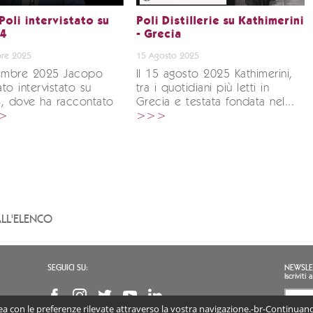
Poli intervistato su
Poli Distillerie su Kathimerini
24
- Grecia
re 2025
15 Agosto 2025
vembre 2025 Jacopo
Il 15 agosto 2025 Kathimerini,
ato intervistato su
tra i quotidiani più letti in
4, dove ha raccontato
Grecia e testata fondata nel...
>
>>>
LL'ELENCO
SEGUICI SU:
NEWSLE
Iscrivit
inea con le preferenze rilevate attraverso la vostra navigazione.-br-Continuando
Accon