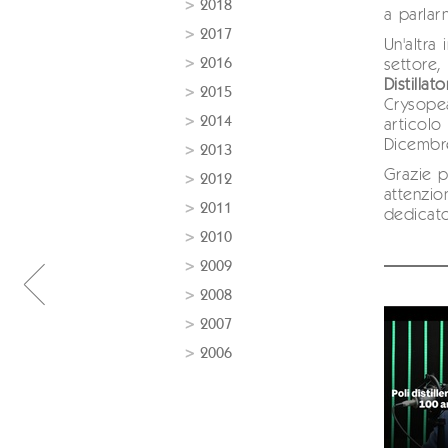
2018
a parlar
2017
Un'altra 
2016
settore
Distillato
2015
Crysope
2014
articolo
Dicembr
2013
Grazie p
2012
attenzio
2011
dedicat
2010
2009
2008
2007
2006