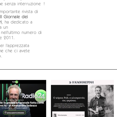
ne senza interruzione !
importante rivista di
,
Il Giornale dei
ri
, ha dedicato a
a un
 nell'ultimo numero di
e 2011.
er l'apprezzata
ne che ci avete
o.