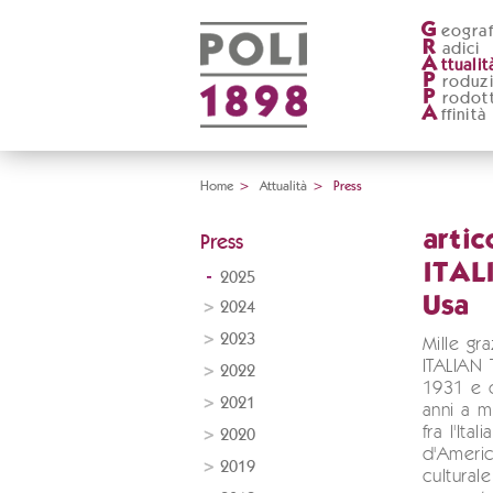
G
eograf
R
adici
A
ttualit
P
roduz
P
rodott
A
ffinità
Home
>
Attualità
>
Press
artic
Press
ITAL
2025
Usa
2024
2023
Mille gra
ITALIAN 
2022
1931 e c
2021
anni a m
fra l'Ital
2020
d'Americ
2019
cultural