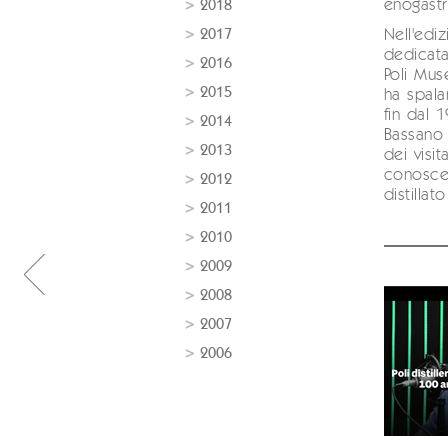
enogast
2018
2017
Nell'edi
dedicata
2016
Poli Mu
2015
ha spala
fin dal 
2014
Bassano 
2013
dei visi
conoscer
2012
distillat
2011
2010
2009
2008
2007
2006