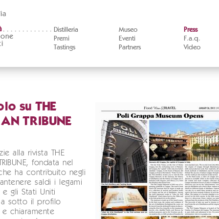
ia
à
Distilleria
Museo
Press
ione
Premi
Eventi
F.a.q.
i
Tastings
Partners
Video
olo su THE
IAN TRIBUNE
zie alla rivista THE
TRIBUNE, fondata nel
he ha contribuito negli
antenere saldi i legami
ia e gli Stati Uniti
a sotto il profilo
e e chiaramente