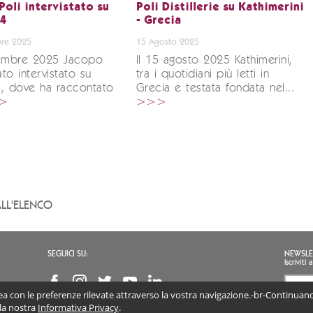
Poli intervistato su
Poli Distillerie su Kathimerini
24
- Grecia
re 2025
15 Agosto 2025
vembre 2025 Jacopo
Il 15 agosto 2025 Kathimerini,
ato intervistato su
tra i quotidiani più letti in
4, dove ha raccontato
Grecia e testata fondata nel...
>
>>>
LL'ELENCO
SEGUICI SU:
NEWSLE
Iscrivit
inea con le preferenze rilevate attraverso la vostra navigazione.-br-Continuando
Accon
(obb
 la nostra
Informativa Privacy
.