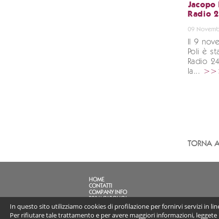
Jacopo 
Radio 
09 Novemb
Il 9 no
Poli è st
Radio 2
la...
>>
TORNA A
HOME
CONTATTI
COMPANY INFO
PRIVACY POLICY
In questo sito utilizziamo cookies di profilazione per fornirvi servizi in l
FAQ
LINK
Per rifiutare tale trattamento e per avere maggiori informazioni, leggete