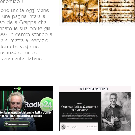
ronomico !
zione uscita oggi viene
 una pagina intera al
seo della Grappa che
ncato le sue porte già
1993 in centro storico a
e si mette al servizio
tatori che vogliono
e meglio l'unico
o veramente italiano.