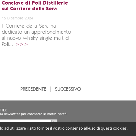
Conclave di Poli Distillerie
sul Corriere della Sera
15 Dicembre 2024
Il Corriere della Sera ha
dedicato un approfondimento
al nuovo whisky single malt di
Poli...
>>>
PRECEDENTE
SUCCESSIVO
TTER
i alla newsletter per conoscere le nostre novità!
 ad utilizzare il sito fornite il vostro consenso all-uso di questi cookies.
sento al trattamento dei miei dati personali
ligatorio) |
Informativa