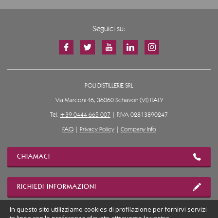
Seguici su:
POLI DISTILLERIE SRL
Via Marconi 46, 36060 Schiavon (VI) ITALY
Tel.
+39 0444 665 007
| P.IVA 02813890247
FAQ
|
Privacy Policy
|
Company Info
CHIAMACI
RICHIEDI INFORMAZIONI
In questo sito utilizziamo cookies di profilazione per fornirvi servizi
MOSTRA POSIZIONE