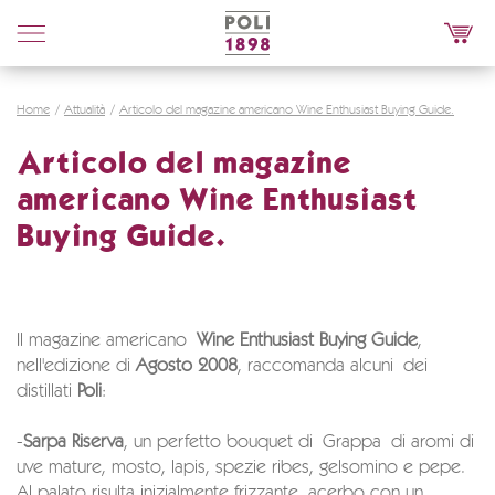
Poli
Distillerie
Home
Attualità
Articolo del magazine americano Wine Enthusiast Buying Guide.
Articolo del magazine
americano Wine Enthusiast
Buying Guide.
Il magazine americano
Wine Enthusiast Buying Guide
,
nell'edizione di
Agosto 2008
, raccomanda alcuni dei
distillati
Poli
:
-
Sarpa Riserva
, un perfetto bouquet di Grappa di aromi di
uve mature, mosto, lapis, spezie ribes, gelsomino e pepe.
Al palato risulta inizialmente frizzante, acerbo con un