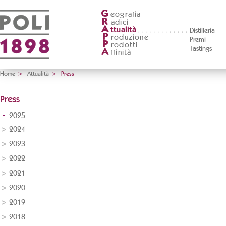
G
eografia
R
adici
A
ttualità
Distilleria
P
roduzione
Premi
P
rodotti
Tastings
A
ffinità
Home
>
Attualità
>
Press
Press
2025
2024
2023
2022
2021
2020
2019
2018