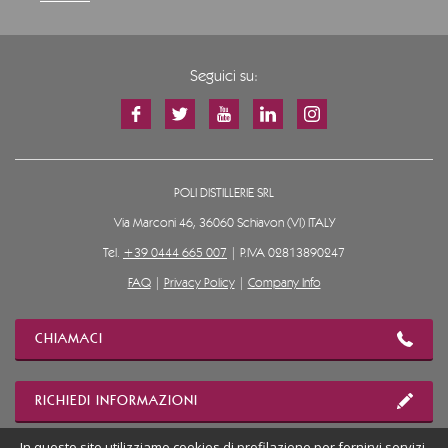
Seguici su:
POLI DISTILLERIE SRL
Via Marconi 46, 36060 Schiavon (VI) ITALY
Tel.
+39 0444 665 007
| P.IVA 02813890247
FAQ
|
Privacy Policy
|
Company Info
CHIAMACI
RICHIEDI INFORMAZIONI
In questo sito utilizziamo cookies di profilazione per fornirvi servizi