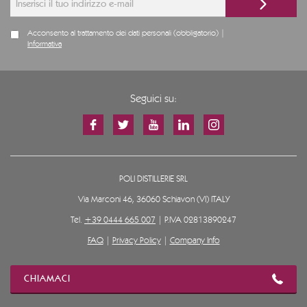
Acconsento al trattamento dei dati personali (obbligatorio) |
Informativa
Seguici su:
POLI DISTILLERIE SRL
Via Marconi 46, 36060 Schiavon (VI) ITALY
Tel.
+39 0444 665 007
| P.IVA 02813890247
FAQ
|
Privacy Policy
|
Company Info
CHIAMACI