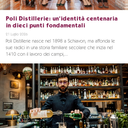
Poli Distillerie: un’identità centenaria
in dieci punti fondamentali
21 Luglio 2026
Poli Distillerie nasce nel 1898 a Schiavon, ma affonda le
sue radici in una storia familiare secolare che inizia nel
1410 con il lavoro dei campi,...