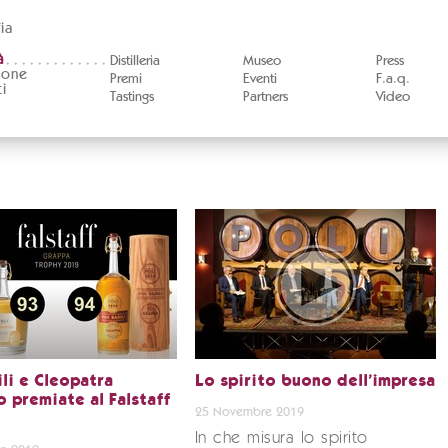
ia
à
Distilleria
Museo
Press
ione
Premi
Eventi
F.a.q.
i
Tastings
Partners
Video
li e Cleopatra
Lo spirito buono dell’impresa
 premiate al Falstaff
25 Novembre 2019
In che misura lo spirito