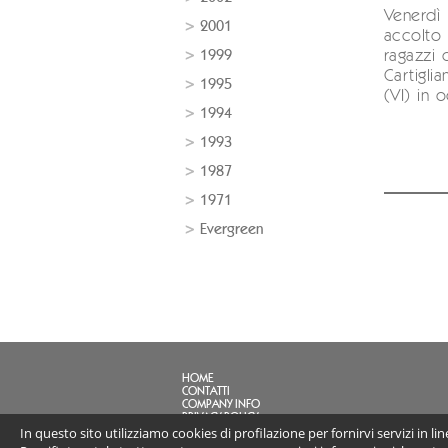
Venerdì
2001
accolto i
1999
ragazzi 
Cartigli
1995
(VI) in o
1994
1993
1987
1971
Evergreen
HOME
CONTATTI
COMPANY INFO
PRIVACY POLICY
In questo sito utilizziamo cookies di profilazione per fornirvi servizi in l
FAQ
LINK