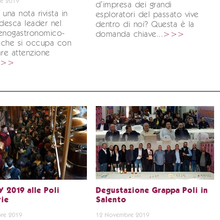
e 2019
d’impresa dei grandi
è una nota rivista in
esploratori del passato vive
edesca leader nel
dentro di noi? Questa è la
 enogastronomico-
domanda chiave...
>>>
o che si occupa con
are attenzione
>>>
 2019 alle Poli
Degustazione Grappa Poli in
rie
Salento
re 2019
12 Novembre 2019