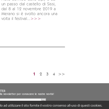
un passo dal castello di Sissi,
dal 8 al 12 novembre 2019 a
Merano si è svolto ancora una
volta il festival...
>>>
1
2
3
4
>>
TTER
i alla newsletter per conoscere le nostre novità!
 ad utilizzare il sito fornite il vostro consenso all-uso di questi cookies.
sento al trattamento dei miei dati personali
ligatorio) |
Informativa