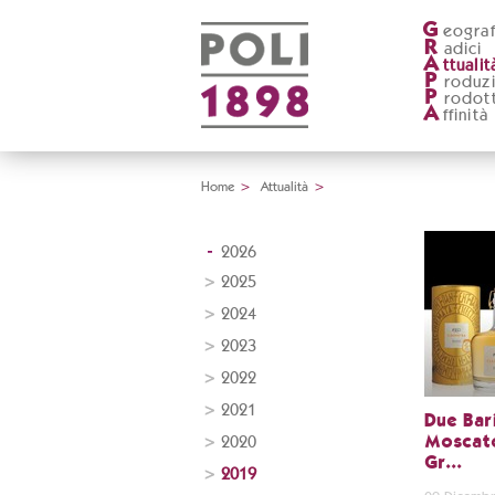
G
eograf
R
adici
A
ttualit
P
roduz
P
rodott
A
ffinità
Home
>
Attualità
>
2026
2025
2024
2023
2022
2021
Due Bari
2020
Moscato
Gr...
2019