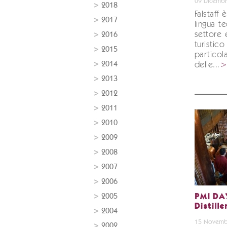
09 Dicembr
2018
Falstaff 
2017
lingua t
settore
2016
turistic
2015
particol
2014
delle...
2013
2012
2011
2010
2009
2008
2007
2006
2005
PMI DAY
Distille
2004
15 Novemb
2002