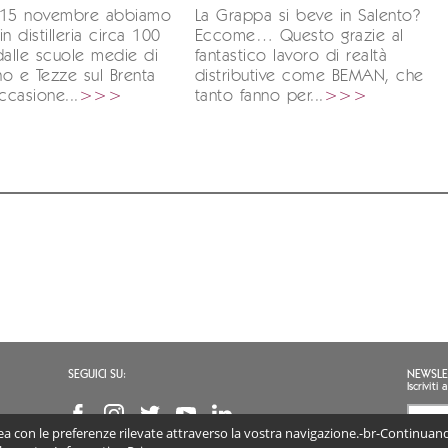
 15 novembre abbiamo
La Grappa si beve in Salento?
n distilleria circa 100
Eccome… Questo grazie al
dalle scuole medie di
fantastico lavoro di realtà
ano e Tezze sul Brenta
distributive come BEMAN, che
ccasione...
>>>
tanto fanno per...
>>>
SEGUICI SU:
NEWSLE
Iscrivit
inea con le preferenze rilevate attraverso la vostra navigazione.-br-Continuando
Accon
(obb