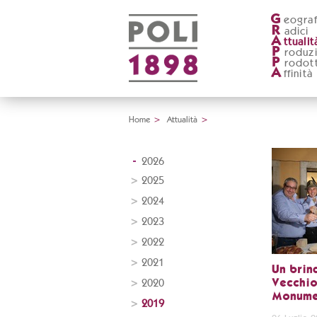
G
eograf
R
adici
A
ttualit
P
roduz
P
rodott
A
ffinità
Home
>
Attualità
>
2026
2025
2024
2023
2022
2021
Un brind
2020
Vecchio
Monumen
2019