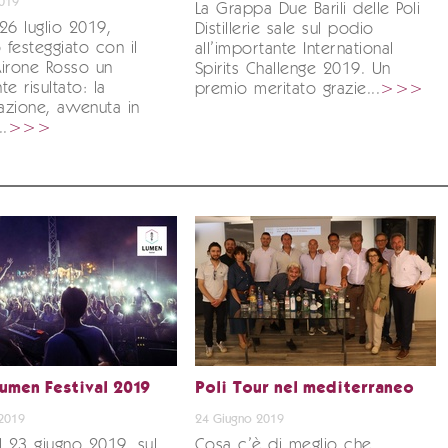
2019
La Grappa Due Barili delle Poli
26 luglio 2019,
Distillerie sale sul podio
festeggiato con il
all’importante International
irone Rosso un
Spirits Challenge 2019. Un
e risultato: la
premio meritato grazie...
>>>
zione, avvenuta in
..
>>>
Lumen Festival 2019
Poli Tour nel mediterraneo
2019
24 Giugno 2019
l 23 giugno 2019, sul
Cosa c’è di meglio che