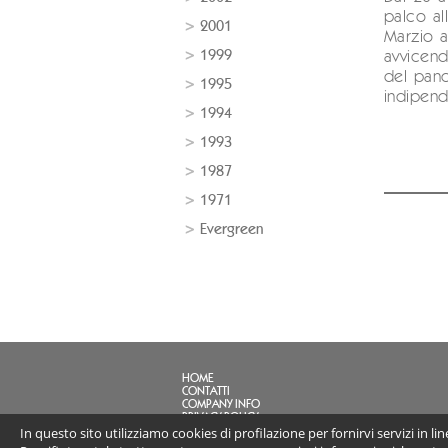
palco al
2001
Marzio a
1999
avvicend
del pan
1995
indipend
1994
1993
1987
1971
Evergreen
HOME
CONTATTI
COMPANY INFO
PRIVACY POLICY
In questo sito utilizziamo cookies di profilazione per fornirvi servizi in l
FAQ
LINK