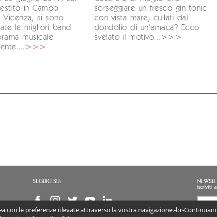
lestito in Campo
sorseggiare un fresco gin tonic
 Vicenza, si sono
con vista mare, cullati dal
ate le migliori band
dondolio di un’amaca? Ecco
orama musicale
svelato il motivo...
>>>
ente....
>>>
SEGUICI SU:
NEWSLE
Iscrivit
inea con le preferenze rilevate attraverso la vostra navigazione.-br-Continuando
Accon
(obb