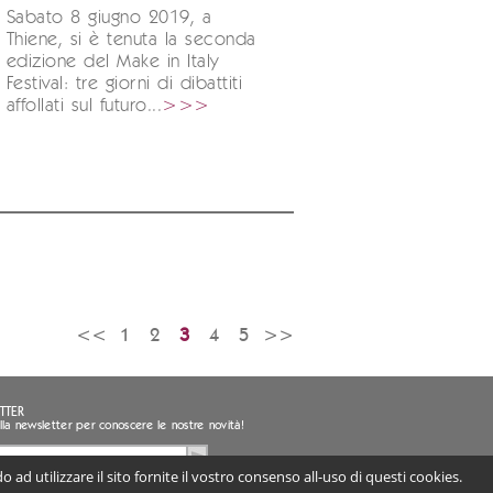
Sabato 8 giugno 2019, a
Thiene, si è tenuta la seconda
edizione del Make in Italy
Festival: tre giorni di dibattiti
affollati sul futuro...
>>>
<<
1
2
3
4
5
>>
TTER
i alla newsletter per conoscere le nostre novità!
 ad utilizzare il sito fornite il vostro consenso all-uso di questi cookies.
sento al trattamento dei miei dati personali
ligatorio) |
Informativa