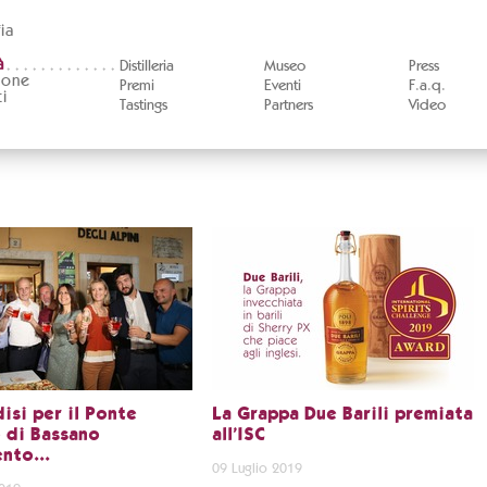
ia
à
Distilleria
Museo
Press
ione
Premi
Eventi
F.a.q.
i
Tastings
Partners
Video
isi per il Ponte
La Grappa Due Barili premiata
 di Bassano
all'ISC
to...
09 Luglio 2019