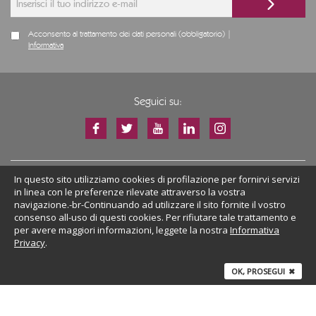
Acconsento al trattamento dei dati personali (obbligatorio) |
Informativa
Seguici su:
In questo sito utilizziamo cookies di profilazione per fornirvi servizi
POLI DISTILLERIE SRL
in linea con le preferenze rilevate attraverso la vostra
navigazione.-br-Continuando ad utilizzare il sito fornite il vostro
Via Marconi 46, 36060 Schiavon (VI) ITALY
consenso all-uso di questi cookies. Per rifiutare tale trattamento e
Tel.
+39 0444 665 007
| P.IVA 02813890247
per avere maggiori informazioni, leggete la nostra
Informativa
Privacy
.
FAQ
|
Privacy Policy
|
Company Info
OK, PROSEGUI
✖
CHIAMACI