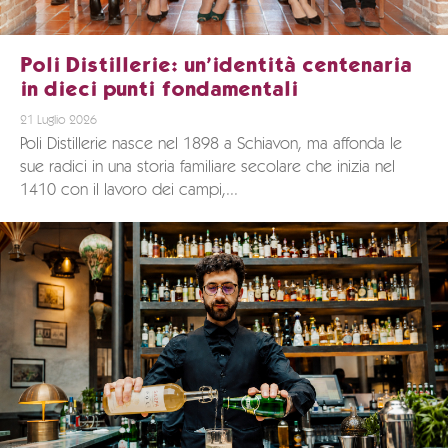
Poli Distillerie: un’identità centenaria
in dieci punti fondamentali
21 Luglio 2026
Poli Distillerie nasce nel 1898 a Schiavon, ma affonda le
sue radici in una storia familiare secolare che inizia nel
1410 con il lavoro dei campi,...