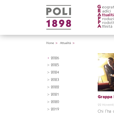
G
eograf
R
adici
A
ttualit
P
roduz
P
rodott
A
ffinità
Home
>
Attualità
>
2026
2025
2024
2023
2022
2021
Grappa P
2020
22 Novemb
2019
Chi l’ha