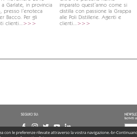
a Garlate, in provincia
imparato quest’anno come si
, presso l’enoteca
distilla con passione la Grappa
r Bacco. Per gli
alle Poli Distillerie. Agenti e
i clienti...
>>>
clienti...
>>>
SEGUICI SU:
NEWSLE
Iscrivit
inea con le preferenze rilevate attraverso la vostra navigazione.-br-Continuando
Accon
(obb