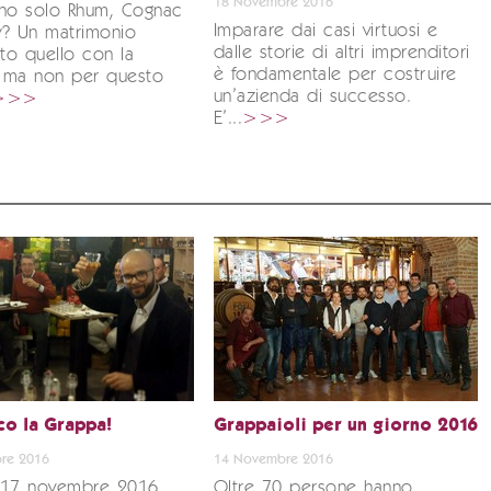
18 Novembre 2016
ano solo Rhum, Cognac
Imparare dai casi virtuosi e
y? Un matrimonio
dalle storie di altri imprenditori
to quello con la
è fondamentale per costruire
 ma non per questo
un’azienda di successo.
>>>
E’...
>>>
co la Grappa!
Grappaioli per un giorno 2016
re 2016
14 Novembre 2016
 17 novembre 2016
Oltre 70 persone hanno