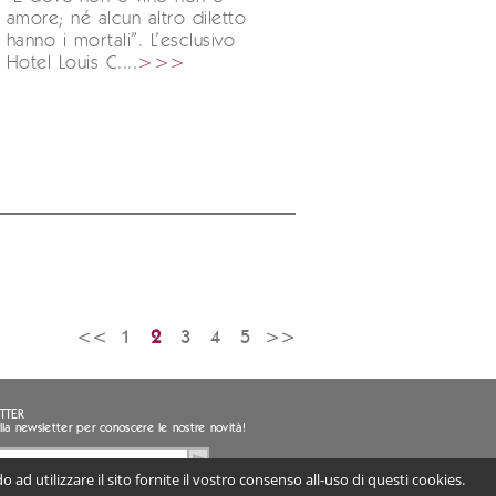
amore; né alcun altro diletto
hanno i mortali”. L’esclusivo
Hotel Louis C....
>>>
<<
1
2
3
4
5
>>
TTER
i alla newsletter per conoscere le nostre novità!
 ad utilizzare il sito fornite il vostro consenso all-uso di questi cookies.
sento al trattamento dei miei dati personali
ligatorio) |
Informativa