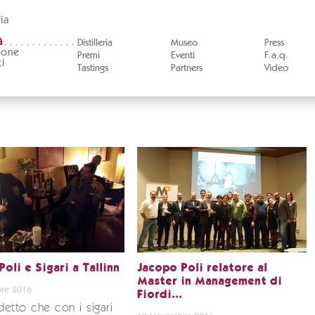
ia
à
Distilleria
Museo
Press
ione
Premi
Eventi
F.a.q.
i
Tastings
Partners
Video
oli e Sigari a Tallinn
Jacopo Poli relatore al
Master in Management di
re 2016
Fiordi...
 detto che con i sigari