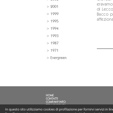
eravamo 
2001
di Lecco
1999
Bacco pe
affezionat
1995
1994
1993
1987
1971
Evergreen
HOME
CONTATTI
COMPANY INFO
PRIVACY POLICY
In questo sito utilizziamo cookies di profilazione per fornirvi servizi in l
FAQ
LINK