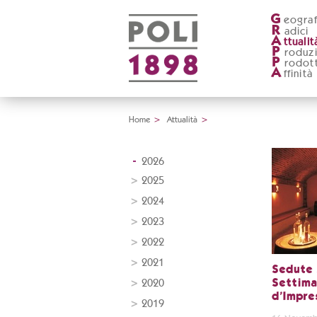
G
eograf
R
adici
A
ttualit
P
roduz
P
rodott
A
ffinità
Home
>
Attualità
>
2026
2025
2024
2023
2022
2021
Sedute 
2020
Settima
d'Impre
2019