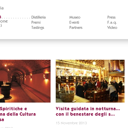
ia
à
Distilleria
Museo
Press
ione
Premi
Eventi
F.a.q.
i
Tastings
Partners
Video
Spiritiche e
Visita guidata in notturna...
na della Cultura
con il benestare degli s...
sa
15 Novembre 2013