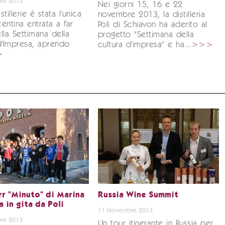
re 2013
Nei giorni 15, 16 e 22
istillerie è stata l'unica
novembre 2013, la distilleria
centina entrata a far
Poli di Schiavon ha aderito al
lla Settimana della
progetto "Settimana della
d'Impresa, aprendo
cultura d'impresa" e ha...
>>>
>
rr "Minuto" di Marina
Russia Wine Summit
 in gita da Poli
11 Novembre 2013
re 2013
Un tour itinerante in Russia per