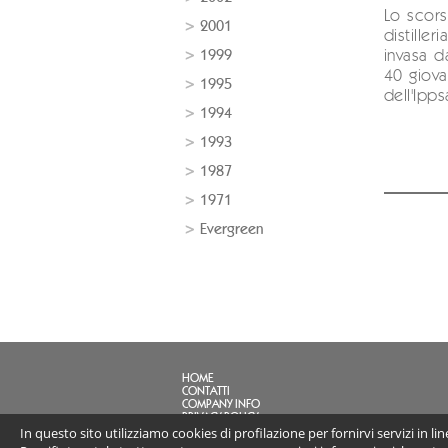
Lo scor
2001
distiller
1999
invasa d
40 giova
1995
dell'Ippsa
1994
1993
1987
1971
Evergreen
HOME
CONTATTI
COMPANY INFO
PRIVACY POLICY
In questo sito utilizziamo cookies di profilazione per fornirvi servizi in l
FAQ
LINK