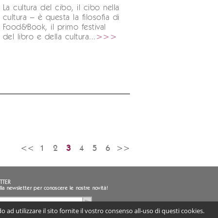
La cultura del cibo, il cibo nella
cultura – è questa la filosofia di
Food&Book, il primo festival
del libro e della cultura...
>>>
<<
1
2
3
4
5
6
>>
TTER
i alla newsletter per conoscere le nostre novità!
 ad utilizzare il sito fornite il vostro consenso all-uso di questi cookies.
sento al trattamento dei miei dati personali
ligatorio) |
Informativa