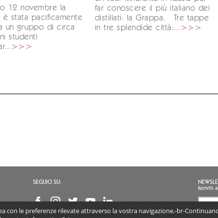
so 12 novembre la
far conoscere il più italiano dei
ia è stata pacificamente
distillati: la Grappa. Tre tappe
a un gruppo di circa
in tre splendide città:...
>>>
ni studenti
r...
>>>
SEGUICI SU:
NEWSLE
Iscrivit
inea con le preferenze rilevate attraverso la vostra navigazione.-br-Continuando
Accon
(obb