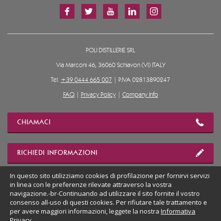
POLI DISTILLERIE SRL
Via Marconi 46, 36060 Schiavon (VI) ITALY
Tel.
+39 0444 665 007
| P.IVA 02813890247
FAQ
|
Privacy Policy
|
Company Info
CHIAMACI
RICHIEDI INFORMAZIONI
In questo sito utilizziamo cookies di profilazione per fornirvi servizi
in linea con le preferenze rilevate attraverso la vostra
MOSTRA POSIZIONE
navigazione.-br-Continuando ad utilizzare il sito fornite il vostro
consenso all-uso di questi cookies. Per rifiutare tale trattamento e
per avere maggiori informazioni, leggete la nostra
Informativa
VAI AL SITO DESKTOP
Privacy
.