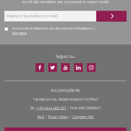
Iscriviti alla newsletter per conoscere le nostre novità!
Acconsento al trattamento dei dati personali (obbligatorio) |
Informativa
Seguici su:
POLI DISTILLERIE SRL
Via Marconi 46, 36060 Schiavon (VI) ITALY
Tel.
+39 0444 665 007
| P.IVA 02813890247
FAQ
|
Privacy Policy
|
Company Info