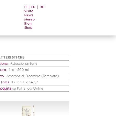
IT
|
EN
|
DE
Visite
News
Museo
Blog
Shop
TTERISTICHE
zione
: Astuccio cartone
nuto
: 1 x 1500 ml
tto
: Amorosa di Dicembre (Torcolato)
e (cm)
: 17 x 17 x h47,7
cquista
su Poli Shop Online