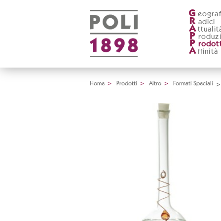
G
eograf
R
adici
A
ttualit
P
roduz
P
rodott
A
ffinità
Home
>
Prodotti
>
Altro
>
Formati Speciali