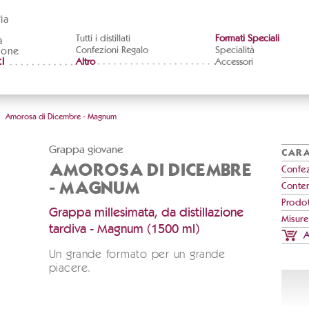
ia
Tutti i distillati
Formati Speciali
à
Confezioni Regalo
Specialità
ione
i
Altro
Accessori
Amorosa di Dicembre - Magnum
Grappa giovane
CARA
AMOROSA DI DICEMBRE
Confe
- MAGNUM
Conte
Prodo
Grappa millesimata, da distillazione
Misur
tardiva - Magnum (1500 ml)
A
Un grande formato per un grande
piacere.