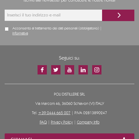
Iscriviti alla newsletter per conoscere le nostre novità!
Acconsento al trattamento dei dati personali (obbligatorio) |
Informativa
Seguici su:
POLI DISTILLERIE SRL
Via Marconi 46, 36060 Schiavon (VI) ITALY
Tel.
+39 0444 665 007
| P.IVA 02813890247
FAQ
|
Privacy Policy
|
Company Info