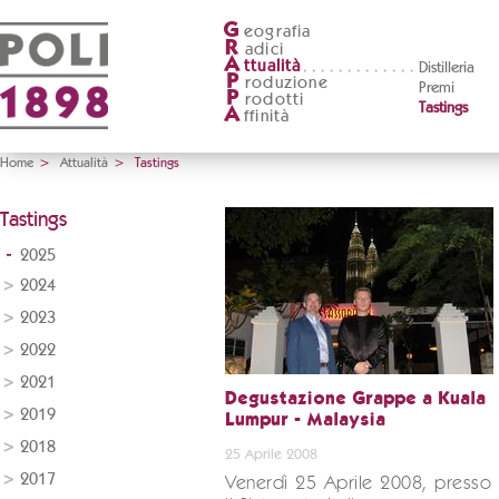
G
eografia
R
adici
A
ttualità
Distilleria
P
roduzione
Premi
P
rodotti
Tastings
A
ffinità
Home
>
Attualità
>
Tastings
Tastings
2025
2024
2023
2022
2021
Degustazione Grappe a Kuala
2019
Lumpur - Malaysia
2018
25 Aprile 2008
2017
Venerdì 25 Aprile 2008, presso