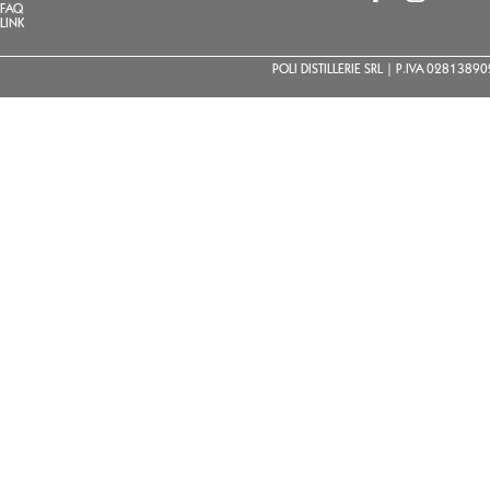
FAQ
LINK
POLI DISTILLERIE SRL | P.IVA 02813890