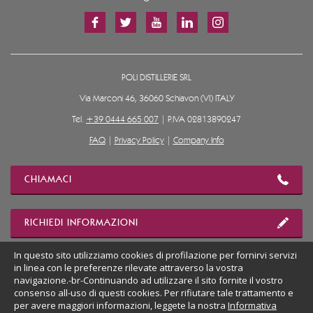
POLI DISTILLERIE SRL
Via Marconi 46, 36060 Schiavon (VI) ITALY
Tel.
+39 0444 665 007
| P.IVA 02813890247
FAQ
|
Privacy Policy
|
Company Info
CHIAMACI
RICHIEDI INFORMAZIONI
In questo sito utilizziamo cookies di profilazione per fornirvi servizi
in linea con le preferenze rilevate attraverso la vostra
MOSTRA POSIZIONE
navigazione.-br-Continuando ad utilizzare il sito fornite il vostro
consenso all-uso di questi cookies. Per rifiutare tale trattamento e
per avere maggiori informazioni, leggete la nostra
Informativa
VAI AL SITO DESKTOP