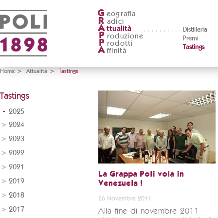
G
eografia
R
adici
A
ttualità
Distilleria
P
roduzione
Premi
P
rodotti
Tastings
A
ffinità
Home
>
Attualità
>
Tastings
Tastings
2025
2024
2023
2022
2021
La Grappa Poli vola in
2019
Venezuela !
2018
26 Novembre 2011
2017
Alla fine di novembre 2011