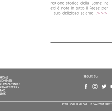
regione storica della Lomellina
ed è nota in tutto il Paese per
il suo delizioso salame...
>>>
SEGUICI SU:
HOME
CONTATTI
COMPANY INFO
PRIVACY POLICY
FAQ
LINK
POLI DISTILLERIE SRL | P.IVA 02813890