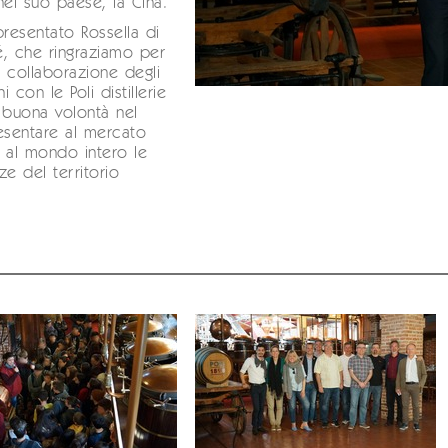
nel suo paese, la Cina.
presentato Rossella di
, che ringraziamo per
 collaborazione degli
ni con le Poli distillerie
 buona volontà nel
esentare al mercato
 al mondo intero le
ze del territorio