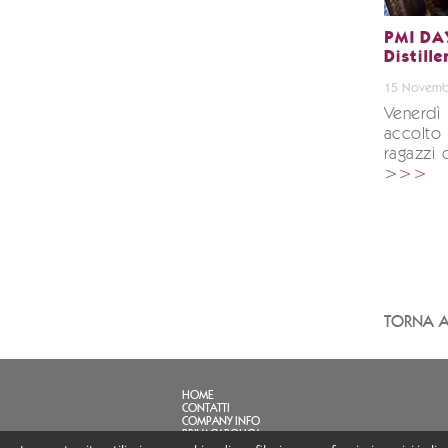
PMI DAY
Distille
15 Novemb
Venerdì
accolto i
ragazzi 
>>>
TORNA A
HOME
CONTATTI
COMPANY INFO
PRIVACY POLICY
FAQ