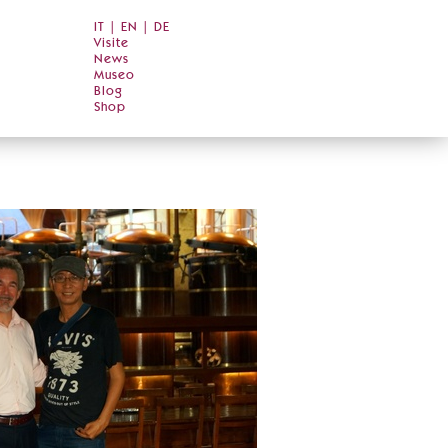
IT
|
EN
|
DE
Visite
News
Museo
Blog
Shop