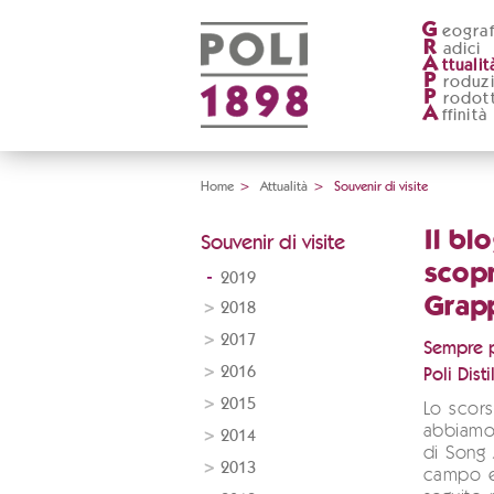
G
eograf
R
adici
A
ttualit
P
roduz
P
rodott
A
ffinità
Home
>
Attualità
>
Souvenir di visite
Il bl
Souvenir di visite
scopr
2019
Grapp
2018
2017
Sempre pi
2016
Poli Disti
2015
Lo scors
abbiamo
2014
di Song 
2013
campo e