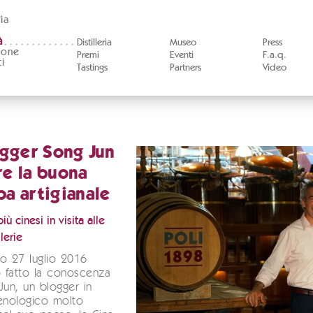
ia
à
Distilleria
Museo
Press
ione
Premi
Eventi
F.a.q.
i
Tastings
Partners
Video
ogger Song Jun
e la buona
a artigianale
ù cinesi in visita alle
llerie
o 27 luglio 2016
 fatto la conoscenza
Jun, un blogger in
nologico molto