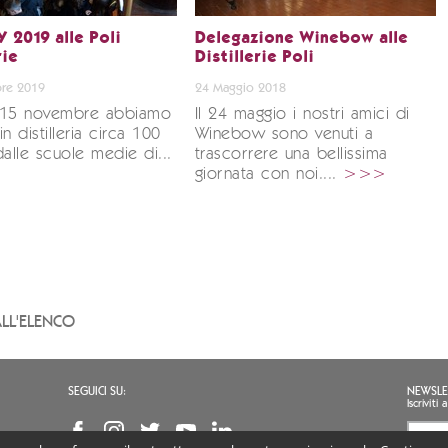
 2019 alle Poli
Delegazione Winebow alle
rie
Distillerie Poli
re 2019
24 Maggio 2018
 15 novembre abbiamo
Il 24 maggio i nostri amici di
n distilleria circa 100
Winebow sono venuti a
dalle scuole medie di...
trascorrere una bellissima
giornata con noi....
>>>
LL'ELENCO
SEGUICI SU:
NEWSLE
Iscrivit