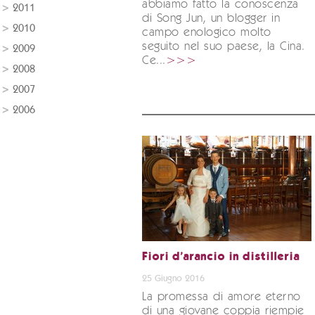
abbiamo fatto la conoscenza
2011
di Song Jun, un blogger in
2010
campo enologico molto
seguito nel suo paese, la Cina.
2009
Ce...
>>>
2008
2007
2006
Fiori d’arancio in distilleria
25 Giugno 2016
La promessa di amore eterno
di una giovane coppia riempie