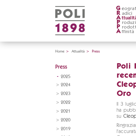
G
eograf
R
adici
A
ttualit
P
roduz
P
rodott
A
ffinità
Home
>
Attualità
>
Press
Poli 
Press
recen
2025
Cleo
2024
Oro
2023
2022
Il 3 lug
ha pubbl
2021
su
Cleo
2020
Ringrazi
2019
l'accura