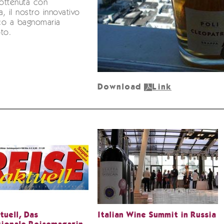
ottenuta con
, il nostro innovativo
co a bagnomaria
to.
Download
Link
tuell, Das
Italian Wine Summit in Russia