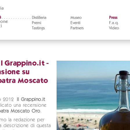
ia
à
Distilleria
Museo
Press
ione
Premi
Eventi
F.a.q.
i
Tastings
Partners
Video
 Il Grappino.it -
sione su
patra Moscato
lio 2012
Il Grappino.it
icato una recensione
patra Moscato Oro
.
amo la redazione per
ta descrizione di questa