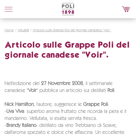
Poli
Distillerie
Home
Attualità
Articolo sulle Grappe Poli del giornale canadese "Voir".
Articolo sulle Grappe Poli del
giornale canadese "Voir".
Nell'edizione del
27 Novembre 2008
, il settimanale
canadese "
Voir
" pubblica un articolo sui distillati
Poli
.
Nick Hamilton
, l'autore, suggerisce le
Grappe Poli
:
-
Uva Viva
: superbo aroma fruttato che ricorda la pera e il
mandarino. Vellutata, si esalta servita fresca.
-
Brandy Italiano
: distillato da vino Trebbiano di Soave,
dall'aroma speziato e dolce che affascina. Un eccellente