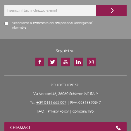
Acconsento al trattamento dei dati personali (obbligatorio) |
Informativa
Seguici su:
POLI DISTILLERIE SRL
Via Marconi 46, 36060 Schiavon (VI) ITALY
Tel.
+39 0444 665 007
| P.IVA 02813890247
FAQ
|
Privacy Policy
|
Company Info
CHIAMACI