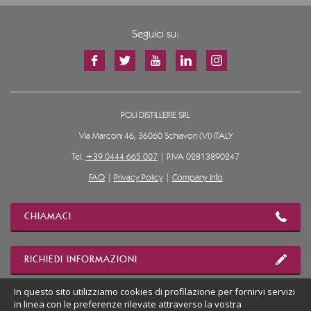
Seguici su:
POLI DISTILLERIE SRL
Via Marconi 46, 36060 Schiavon (VI) ITALY
Tel.
+39 0444 665 007
| P.IVA 02813890247
FAQ
|
Privacy Policy
|
Company Info
CHIAMACI
RICHIEDI INFORMAZIONI
In questo sito utilizziamo cookies di profilazione per fornirvi servizi
in linea con le preferenze rilevate attraverso la vostra
MOSTRA POSIZIONE