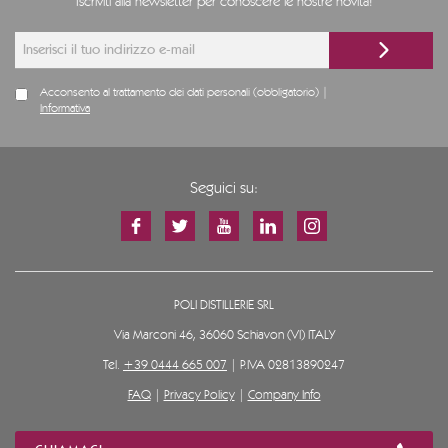
Iscriviti alla newsletter per conoscere le nostre novità!
Acconsento al trattamento dei dati personali (obbligatorio) |
Informativa
Seguici su:
POLI DISTILLERIE SRL
Via Marconi 46, 36060 Schiavon (VI) ITALY
Tel.
+39 0444 665 007
| P.IVA 02813890247
FAQ
|
Privacy Policy
|
Company Info