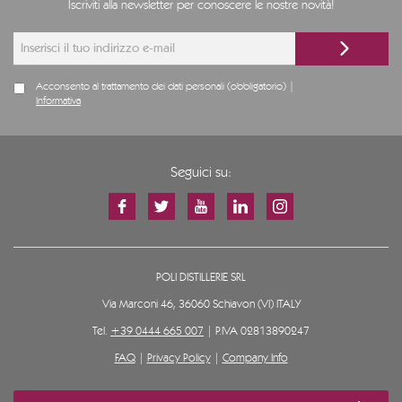
Iscriviti alla newsletter per conoscere le nostre novità!
Acconsento al trattamento dei dati personali (obbligatorio) |
Informativa
Seguici su:
POLI DISTILLERIE SRL
Via Marconi 46, 36060 Schiavon (VI) ITALY
Tel.
+39 0444 665 007
| P.IVA 02813890247
FAQ
|
Privacy Policy
|
Company Info