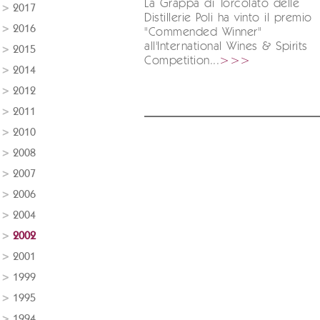
La Grappa di Torcolato delle
2017
Distillerie Poli ha vinto il premio
2016
"Commended Winner"
all'International Wines & Spirits
2015
Competition...
>>>
2014
2012
2011
2010
2008
2007
2006
2004
2002
2001
1999
1995
1994