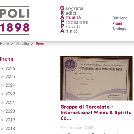
G
eografia
R
adici
A
ttualità
Distilleria
P
roduzione
Premi
P
rodotti
Tastings
A
ffinità
Home
>
Attualità
>
Premi
Premi
2026
2025
2024
2022
2021
Grappa di Torcolato -
2020
International Wines & Spirits
Co...
2019
30 Novembre 2002
2018