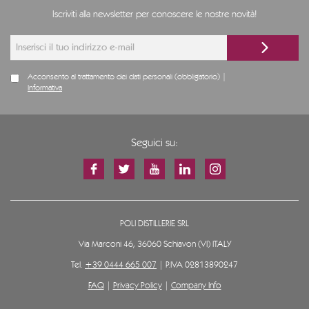
Iscriviti alla newsletter per conoscere le nostre novità!
Acconsento al trattamento dei dati personali (obbligatorio) |
Informativa
Seguici su:
POLI DISTILLERIE SRL
Via Marconi 46, 36060 Schiavon (VI) ITALY
Tel.
+39 0444 665 007
| P.IVA 02813890247
FAQ
|
Privacy Policy
|
Company Info