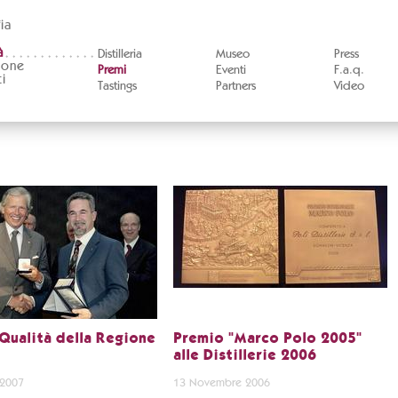
ia
à
Distilleria
Museo
Press
ione
Premi
Eventi
F.a.q.
i
Tastings
Partners
Video
Qualità della Regione
Premio "Marco Polo 2005"
alle Distillerie 2006
 2007
13 Novembre 2006