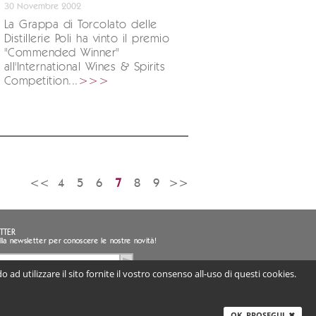
30 Novembre 2002
La Grappa di Torcolato delle
Distillerie Poli ha vinto il premio
"Commended Winner"
all'International Wines & Spirits
Competition...
>>>
<<
4
5
6
7
8
9
>>
TTER
i alla newsletter per conoscere le nostre novità!
 ad utilizzare il sito fornite il vostro consenso all-uso di questi cookies.
sento al trattamento dei miei dati personali
ligatorio) |
Informativa
TALY
OK, PROSEGUI
✖