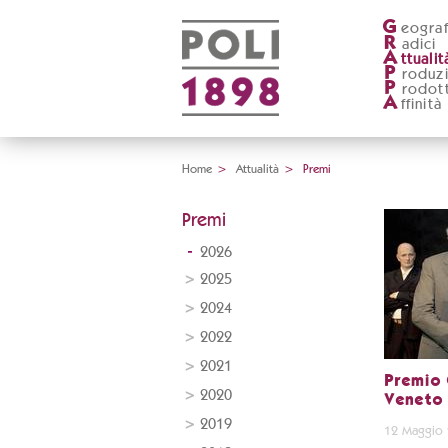
G
eograf
R
adici
A
ttualit
P
roduz
P
rodott
A
ffinità
Home
>
Attualità
>
Premi
Premi
2026
2025
2024
2022
2021
Premio 
2020
Veneto
2019
12 Maggio