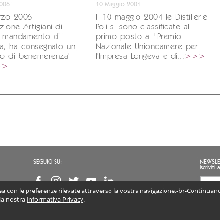
2006
10 Maggio 2004
arzo 2006
Il 10 maggio 2004 le Distillerie
zione Artigiani di
Poli si sono classificate al
, mandamento di
primo posto al "Premio
ca, ha consegnato un
Nazionale Unioncamere per
to di benemerenza"
l'Impresa Longeva e di...
>>>
>>
SEGUICI SU:
NEWSLE
Iscrivit
inea con le preferenze rilevate attraverso la vostra navigazione.-br-Continuando
Accon
(obb
 la nostra
Informativa Privacy
.
I DISTILLERIE SRL | P.IVA 02813890247 | Via Marconi 46, 36060 Schiavon (VI) Veneto, I