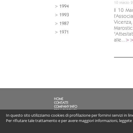
10 Marzo 
1994
Il 10 M
1993
l'Associa
Vicenza
1987
Marosti
1971
"Attesta
alle...
>
HOME
CONTATTI
COMPANY INFO
PRIVACY POLICY
In questo sito utilizziamo cookies di profilazione per fornirvi servizi in l
FAQ
LINK
Per rifiutare tale trattamento e per avere maggiori informazioni, leggete
POL